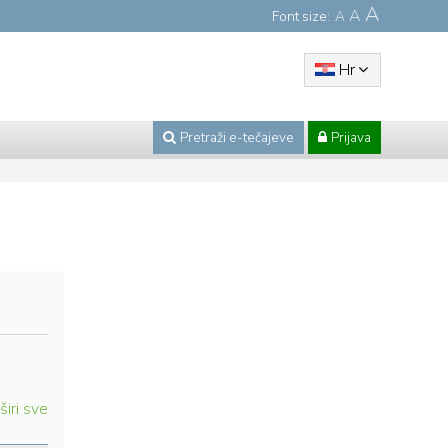
A
A
Font size:
A
Hr
Pretraži e-tečajeve
Prijava
širi sve