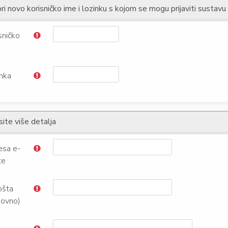
ri novo korisničko ime i lozinku s kojom se mogu prijaviti sustavu
sničko
nka
ite više detalja
esa e-
te
ošta
novno)