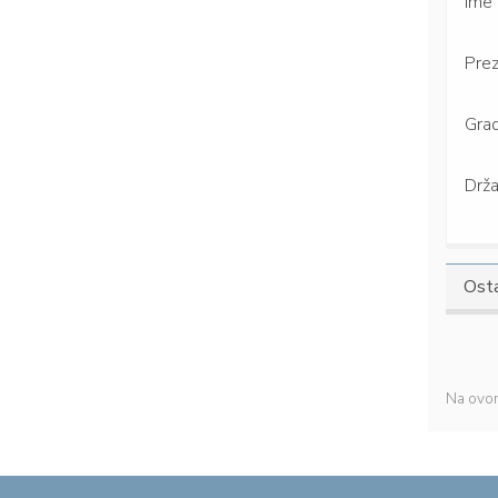
Ime
Pre
Gra
Drž
Osta
Na ovom