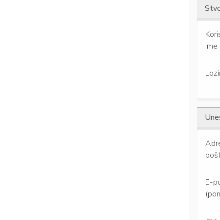
Stvo
Kori
ime
Lozi
Unes
Adr
poš
E-p
(po