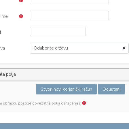
zime
d
ava
la polja
 obrascu postoje obvezatna polja označena s
.